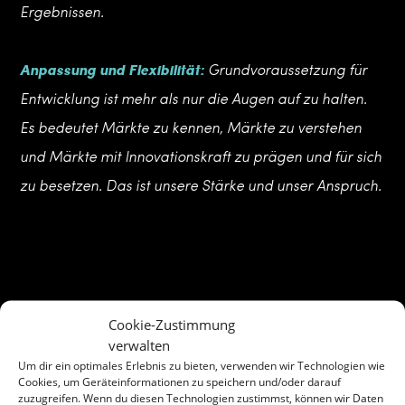
Ergebnissen.
Anpassung und Flexibilität:
Grundvoraussetzung für
Entwicklung ist mehr als nur die Augen auf zu halten.
Es bedeutet Märkte zu kennen, Märkte zu verstehen
und Märkte mit Innovationskraft zu prägen und für sich
zu besetzen. Das ist unsere Stärke und unser Anspruch.
Cookie-Zustimmung
Ansatz
Unser
– Entwickeln.
verwalten
Um dir ein optimales Erlebnis zu bieten, verwenden wir Technologien wie
Cookies, um Geräteinformationen zu speichern und/oder darauf
zuzugreifen. Wenn du diesen Technologien zustimmst, können wir Daten
Unser Ansatz kombiniert finanztechnische Expertise,